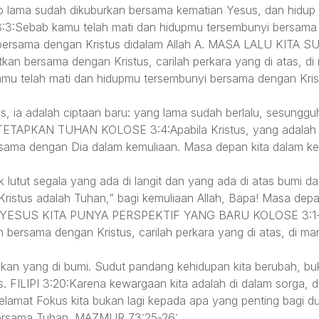
up lama sudah dikuburkan bersama kematian Yesus, dan hidup b
3:Sebab kamu telah mati dan hidupmu tersembunyi bersama 
nyi bersama dengan Kristus didalam Allah A. MASA LALU K
itkan bersama dengan Kristus, carilah perkara yang di atas, di
u telah mati dan hidupmu tersembunyi bersama dengan Kristu
us, ia adalah ciptaan baru: yang lama sudah berlalu, sesung
PKAN TUHAN KOLOSE 3:4:Apabila Kristus, yang adalah hidu
sama dengan Dia dalam kemuliaan. Masa depan kita dalam k
lutut segala yang ada di langit dan yang ada di atas bumi d
Kristus adalah Tuhan,” bagi kemuliaan Allah, Bapa! Masa dep
LAM YESUS KITA PUNYA PERSPEKTIF YANG BARU KOLOSE 3:1-
n bersama dengan Kristus, carilah perkara yang di atas, di ma
bukan yang di bumi. Sudut pandang kehidupan kita berubah, bu
. FILIPI 3:20:Karena kewargaan kita adalah di dalam sorga, da
lamat Fokus kita bukan lagi kepada apa yang penting bagi dun
bersama Tuhan. MAZMUR 73:25-26: