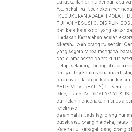
cukupkanlah dirimu dengan apa yan
Aku sekali-kali tidak akan meningg
KECUKUPAN ADALAH POLA HID
TUHAN YESUS! C. DISIPLIN SOSIAL 
dan kata-kata kotor yang keluar da
Ledakan Kemarahan adalah ekspresi
diketahui oleh orang itu sendiri.
yang segera tanpa mengenal batasan
dan dilampiaskan dalam kurun wa
Tetapi sekarang, buanglah semuanya
Jangan lagi kamu saling mendustai
dasarnya adalah perkataan kasar u
ABUSIVE VERBALLY) Itu semua adal
dikayu salib. IV. DIDALAM YES
dan telah mengenakan manusia bar
Khaliknya;
dalam hal ini tiada lagi orang Yun
budak atau orang merdeka, tetapi 
Karena itu, sebagai orang-orang p