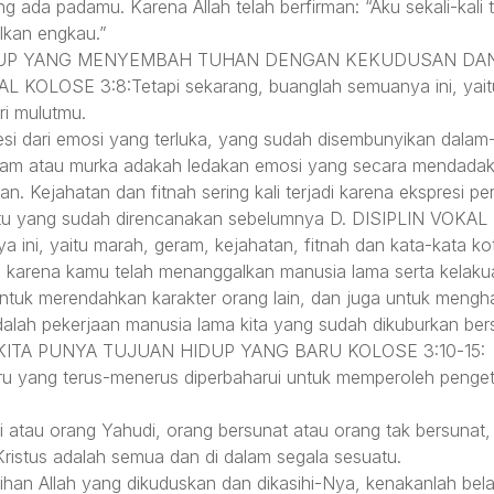
g ada padamu. Karena Allah telah berfirman: “Aku sekali-kal
alkan engkau.”
UP YANG MENYEMBAH TUHAN DENGAN KEKUDUSAN DAN
KOLOSE 3:8:Tetapi sekarang, buanglah semuanya ini, yaitu 
ri mulutmu.
 dari emosi yang terluka, yang sudah disembunyikan dalam-d
 Geram atau murka adakah ledakan emosi yang secara mendadak
. Kejahatan dan fitnah sering kali terjadi karena ekspresi pe
ktu yang sudah direncanakan sebelumnya D. DISIPLIN VOKA
 ini, yaitu marah, geram, kejahatan, fitnah dan kata-kata ko
, karena kamu telah menanggalkan manusia lama serta kelaku
ntuk merendahkan karakter orang lain, dan juga untuk mengha
ah pekerjaan manusia lama kita yang sudah dikuburkan ber
US KITA PUNYA TUJUAN HIDUP YANG BARU KOLOSE 3:10-15:
u yang terus-menerus diperbaharui untuk memperoleh penge
ani atau orang Yahudi, orang bersunat atau orang tak bersunat,
Kristus adalah semua dan di dalam segala sesuatu.
ilihan Allah yang dikuduskan dan dikasihi-Nya, kenakanlah be