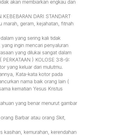
i tidak akan membiarkan engkau dan
 KEBEBARAN DARI STANDART
marah, geram, kejahatan, fitnah
alam yang sering kali tidak
 yang ingin mencari penyaluran
rasaan yang dilukai sangat dalam
L ( PERKATAAN ) KOLOSE 3:8-9:
tor yang keluar dari mulutmu.
annya, Kata-kata kotor pada
ncurkan nama baik orang lain (
sama kematian Yesus Kristus
tahuan yang benar menurut gambar
 orang Barbar atau orang Skit,
las kasihan, kemurahan, kerendahan