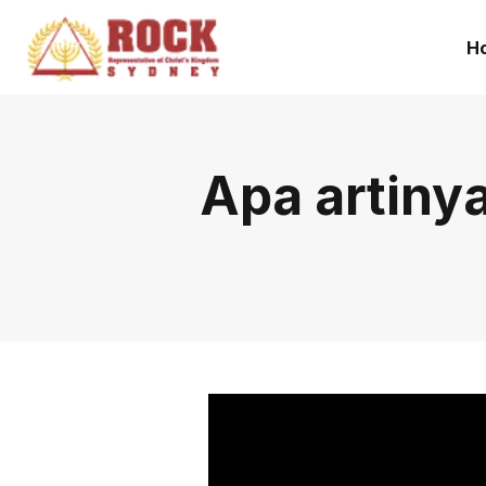
H
Apa artiny