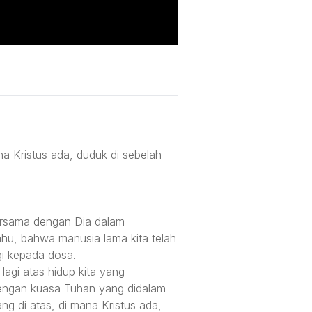
na Kristus ada, duduk di sebelah
bersama dengan Dia dalam
, bahwa manusia lama kita telah
gi kepada dosa.
lagi atas hidup kita yang
 dengan kuasa Tuhan yang didalam
ng di atas, di mana Kristus ada,