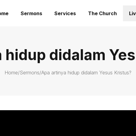
ome
Sermons
Services
The Church
Li
a hidup didalam Yes
Home
/
Sermons
/
Apa artinya hidup didalam Yesus Kristus?