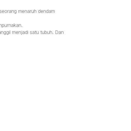
ng seorang menaruh dendam
.
mpurnakan.
anggil menjadi satu tubuh. Dan