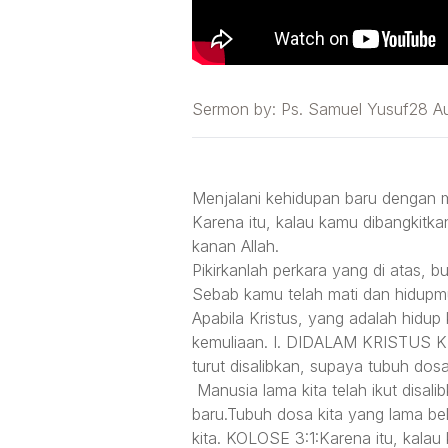
Sermon by:
Ps. Samuel Yusuf
28 A
Menjalani kehidupan baru dengan 
Karena itu, kalau kamu dibangkitka
kanan Allah.
Pikirkanlah perkara yang di atas, b
Sebab kamu telah mati dan hidupmu
Apabila Kristus, yang adalah hidu
kemuliaan. I. DIDALAM KRISTUS K
turut disalibkan, supaya tubuh dos
Manusia lama kita telah ikut disali
baru.Tubuh dosa kita yang lama be
kita. KOLOSE 3:1:Karena itu, kalau