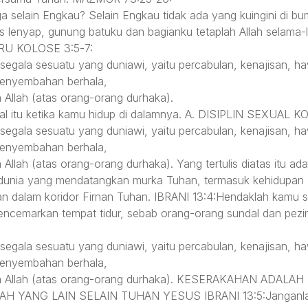
 selain Engkau? Selain Engkau tidak ada yang kuingini di bum
is lenyap, gunung batuku dan bagianku tetaplah Allah selam
RU KOLOSE 3:5-7:
 segala sesuatu yang duniawi, yaitu percabulan, kenajisan, h
enyembahan berhala,
Allah (atas orang-orang durhaka).
al itu ketika kamu hidup di dalamnya. A. DISIPLIN SEXUAL K
 segala sesuatu yang duniawi, yaitu percabulan, kenajisan, h
enyembahan berhala,
lah (atas orang-orang durhaka). Yang tertulis diatas itu ad
dunia yang mendatangkan murka Tuhan, termasuk kehidupan 
an dalam koridor Firnan Tuhan. IBRANI 13:4:Hendaklah kamu
cemarkan tempat tidur, sebab orang-orang sundal dan pezina
 segala sesuatu yang duniawi, yaitu percabulan, kenajisan, h
enyembahan berhala,
ka Allah (atas orang-orang durhaka). KESERAKAHAN AD
 YANG LAIN SELAIN TUHAN YESUS IBRANI 13:5:Janganlah