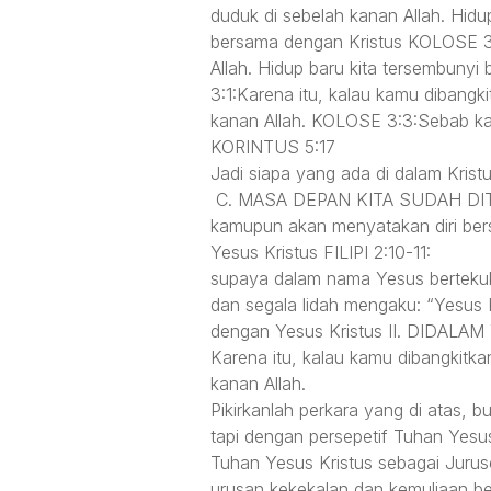
duduk di sebelah kanan Allah. Hid
bersama dengan Kristus KOLOSE 3:
Allah. Hidup baru kita tersembu
3:1:Karena itu, kalau kamu dibangk
kanan Allah. KOLOSE 3:3:Sebab kam
KORINTUS 5:17
Jadi siapa yang ada di dalam Krist
C. MASA DEPAN KITA SUDAH DITETA
kamupun akan menyatakan diri ber
Yesus Kristus FILIPI 2:10-11:
supaya dalam nama Yesus bertekuk 
dan segala lidah mengaku: “Yesus 
dengan Yesus Kristus II. DIDA
Karena itu, kalau kamu dibangkitka
kanan Allah.
Pikirkanlah perkara yang di atas, 
tapi dengan persepetif Tuhan Yesus
Tuhan Yesus Kristus sebagai Juruse
urusan kekekalan dan kemuliaan 