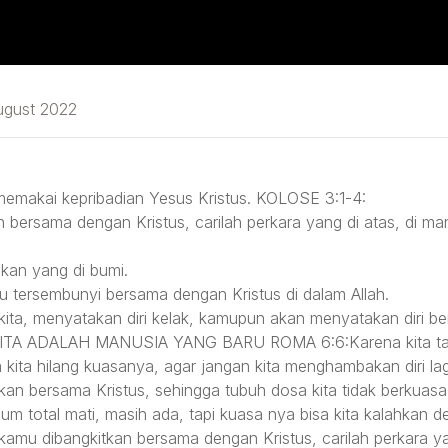
ugust 2022
memakai kepribadian Yesus Kristus. KOLOSE 3:1-4:
n bersama dengan Kristus, carilah perkara yang di atas, di ma
ukan yang di bumi.
 tersembunyi bersama dengan Kristus di dalam Allah.
p kita, menyatakan diri kelak, kamupun akan menyatakan diri 
ITA ADALAH MANUSIA YANG BARU ROMA 6:6:Karena kita tahu
a kita hilang kuasanya, agar jangan kita menghambakan diri la
bkan bersama Kristus, sehingga tubuh dosa kita tidak berkuasa 
lum total mati, masih ada, tapi kuasa nya bisa kita kalahkan
 kamu dibangkitkan bersama dengan Kristus, carilah perkara ya