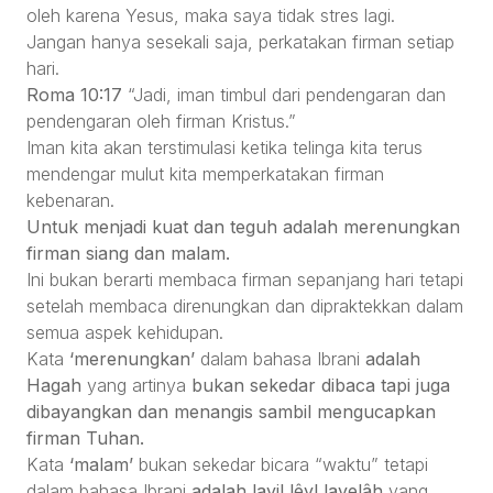
oleh karena Yesus, maka saya tidak stres lagi.
Jangan hanya sesekali saja, perkatakan firman setiap
hari.
Roma 10:17
“Jadi, iman timbul dari pendengaran dan
pendengaran oleh firman Kristus.”
Iman kita akan terstimulasi ketika telinga kita terus
mendengar mulut kita memperkatakan firman
kebenaran.
Untuk menjadi kuat dan teguh adalah merenungkan
firman siang dan malam.
Ini bukan berarti membaca firman sepanjang hari tetapi
setelah membaca direnungkan dan dipraktekkan dalam
semua aspek kehidupan.
Kata
‘merenungkan’
dalam bahasa Ibrani
adalah
Hagah
yang artinya
bukan sekedar dibaca tapi juga
dibayangkan dan menangis sambil mengucapkan
firman Tuhan.
Kata
‘malam’
bukan sekedar bicara “waktu” tetapi
dalam bahasa Ibrani
adalah layil lêyl layelâh
yang