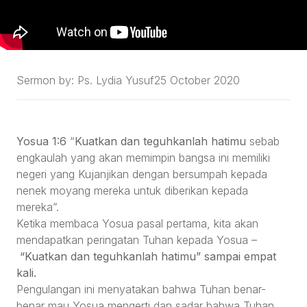
Sermon by:
Ps. Lydia Yusuf
25 October 2020
Yosua 1:6
“
Kuatkan dan teguhkanlah hatimu
sebab
engkaulah yang akan memimpin bangsa ini memiliki
negeri yang Kujanjikan dengan bersumpah kepada
nenek moyang mereka untuk diberikan kepada
mereka”.
Ketika membaca Yosua pasal pertama, kita akan
mendapatkan peringatan Tuhan kepada Yosua –
“Kuatkan dan teguhkanlah hatimu” sampai empat
kali.
Pengulangan ini menyatakan bahwa Tuhan benar-
benar mau Yosua mengerti dan sadar bahwa Tuhan