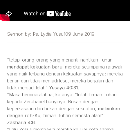
Sermon by:
Ps. Lydia Yusuf
09 June 2019
“tetapi orang-orang yang menanti-nantikan Tuhan
mendapat kekuatan baru
: mereka seumpama rajawali
yang naik terbang dengan kekuatan sayapnya; mereka
berlari dan tidak menjadi lesu, mereka berjalan dan
tidak menjadi lelah”
Yesaya 40:31.
“Maka berbicaralah ia, katanya: “Inilah firman Tuhan
kepada Zerubabel bunyinya: Bukan dengan
keperkasaan dan bukan dengan kekuatan,
melainkan
dengan roh-Ku,
firman Tuhan semesta alam”
Zakharia
4:6.
“Lalu Yesus membawa mereka ke luar kota sampai